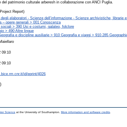
e del patrimonio culturale arberesh in collaborazione con ANCI Puglia.
Project Report)
egli elaboratori - Scienze dell’informazione - Scienze archivistiche, librarie e
a – opere generali > 001 Conoscenza
sociali > 390 Usi e costumi, galateo, folclore
io > 490 Altre lingue
Geografia e discipline ausiliarie > 910 Geografia e viaggi > 910.285 Geograph
Maiellaro
 09:10
 09:10
s.bice.rm.cnr.it/id/eprint/4026
)
uter Science
at the University of Southampton.
More information and software credits
.