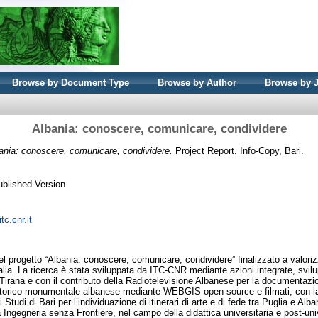
Browse by Document Type
Browse by Author
Browse by 
Albania: conoscere, comunicare, condividere
ania: conoscere, comunicare, condividere.
Project Report. Info-Copy, Bari.
ublished Version
tc.cnr.it
ti del progetto “Albania: conoscere, comunicare, condividere” finalizzato a valo
talia. La ricerca è stata sviluppata da ITC-CNR mediante azioni integrate, svil
i Tirana e con il contributo della Radiotelevisione Albanese per la documentazi
e storico-monumentale albanese mediante WEBGIS open source e filmati; con 
 Studi di Bari per l’individuazione di itinerari di arte e di fede tra Puglia e Alba
Ingegneria senza Frontiere, nel campo della didattica universitaria e post-uni