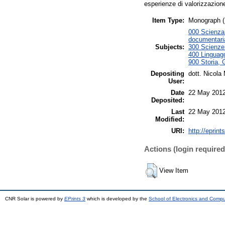
esperienze di valorizzazion
Item Type:
Monograph (
000 Scienza d
documentari
Subjects:
300 Scienze 
400 Linguagg
900 Storia, 
Depositing
dott. Nicola 
User:
Date
22 May 2012
Deposited:
Last
22 May 2012
Modified:
URI:
http://eprint
Actions (login required
View Item
CNR Solar is powered by
EPrints 3
which is developed by the
School of Electronics and Comp