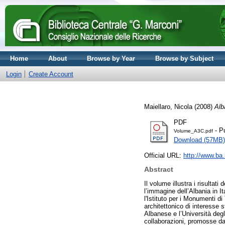
Home
About
Browse by Year
Browse by Subject
Login
Create Account
Maiellaro, Nicola
(2008)
Alb
PDF
- P
Volume_A3C.pdf
Download (57MB)
Official URL:
http://www.ba.i
Abstract
Il volume illustra i risulta
l’immagine dell’Albania in I
l'Istituto per i Monumenti d
architettonico di interess
Albanese e l’Università degli
collaborazioni, promosse da 