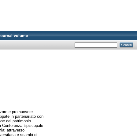
Journal volume
rizzare e promuovere
uppate in partenariato con
one del patrimonio
la Conferenza Episcopale
nia; attraverso
versitaria e scambi di