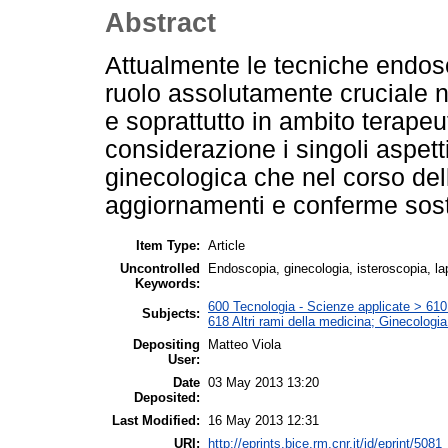
Abstract
Attualmente le tecniche endos
ruolo assolutamente cruciale 
e soprattutto in ambito terapeu
considerazione i singoli aspett
ginecologica che nel corso de
aggiornamenti e conferme sost
Item Type:
Article
Uncontrolled
Endoscopia, ginecologia, isteroscopia, l
Keywords:
600 Tecnologia - Scienze applicate > 610 M
Subjects:
618 Altri rami della medicina; Ginecologia 
Depositing
Matteo Viola
User:
Date
03 May 2013 13:20
Deposited:
Last Modified:
16 May 2013 12:31
URI:
http://eprints.bice.rm.cnr.it/id/eprint/5081