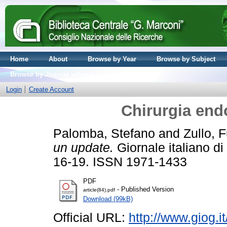
Home
About
Browse by Year
Browse by Subject
Browse by Journal volume
Login
Create Account
Chirurgia end
Palomba, Stefano
and
Zullo, F
un update.
Giornale italiano di 
16-19. ISSN 1971-1433
PDF
- Published Version
article(84).pdf
Download (99kB)
Official URL:
http://www.giog.