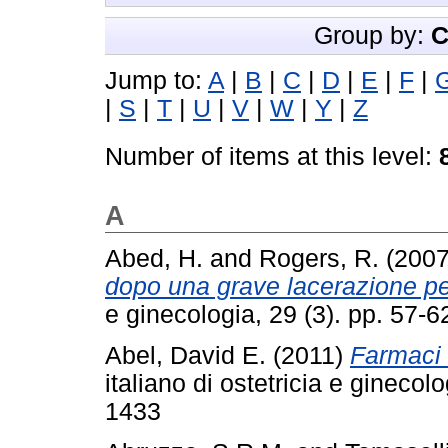
Group by:
C
Jump to:
A
|
B
|
C
|
D
|
E
|
F
|
|
S
|
T
|
U
|
V
|
W
|
Y
|
Z
Number of items at this level:
A
Abed, H.
and
Rogers, R.
(200
dopo una grave lacerazione pe
e ginecologia, 29 (3). pp. 57
Abel, David E.
(2011)
Farmaci 
italiano di ostetricia e ginecol
1433