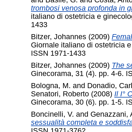
trombosi venosa profonda in gr
italiano di ostetricia e gineco
1433
Bitzer, Johannes
(2009)
Female
Giornale italiano di ostetricia 
ISSN 1971-1433
Bitzer, Johannes
(2009)
The se
Ginecorama, 31 (4). pp. 4-6. 
Bologna, M.
and
Donadio, Car
Senatori, Roberto
(2008)
Il I°
Ginecorama, 30 (6). pp. 1-5. 
Boncinelli, V.
and
Genazzani, 
sessualità completa e soddisf
ISSN 1971-3762