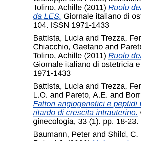
Tolino, Achille
(2011)
Ruolo del
da LES.
Giornale italiano di os
104. ISSN 1971-1433
Battista, Lucia
and
Trezza, Fe
Chiacchio, Gaetano
and
Paret
Tolino, Achille
(2011)
Ruolo del
Giornale italiano di ostetricia 
1971-1433
Battista, Lucia
and
Trezza, Fe
L.O.
and
Pareto, A.E.
and
Borr
Fattori angiogenetici e peptidi
ritardo di crescita intrauterino.
ginecologia, 33 (1). pp. 18-2
Baumann, Peter
and
Shild, C.