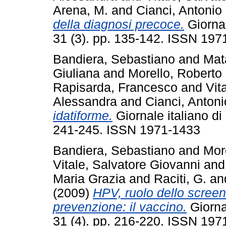
Arena, M.
and
Cianci, Antonio
della diagnosi precoce.
Giornal
31 (3). pp. 135-142. ISSN 197
Bandiera, Sebastiano
and
Mat
Giuliana
and
Morello, Roberto
Rapisarda, Francesco
and
Vit
Alessandra
and
Cianci, Antoni
idatiforme.
Giornale italiano di 
241-245. ISSN 1971-1433
Bandiera, Sebastiano
and
Mor
Vitale, Salvatore Giovanni
an
Maria Grazia
and
Raciti, G.
an
(2009)
HPV, ruolo dello screen
prevenzione: il vaccino.
Giornal
31 (4). pp. 216-220. ISSN 197