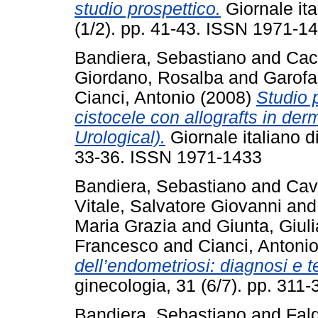
studio prospettico.
Giornale ita
(1/2). pp. 41-43. ISSN 1971-1
Bandiera, Sebastiano
and
Cac
Giordano, Rosalba
and
Garofa
Cianci, Antonio
(2008)
Studio 
cistocele con allografts in der
Urological).
Giornale italiano di
33-36. ISSN 1971-1433
Bandiera, Sebastiano
and
Cava
Vitale, Salvatore Giovanni
an
Maria Grazia
and
Giunta, Giul
Francesco
and
Cianci, Antoni
dell’endometriosi: diagnosi e t
ginecologia, 31 (6/7). pp. 31
Bandiera, Sebastiano
and
Fald