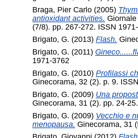
Braga, Pier Carlo
(2005)
Thymo
antioxidant activities.
Giornale 
(7/8). pp. 267-272. ISSN 1971
Brigato, G.
(2013)
Flash.
Ginec
Brigato, G.
(2011)
Gineco......f
1971-3762
Brigato, G.
(2010)
Profilassi c
Ginecorama, 32 (2). p. 9. ISS
Brigato, G.
(2009)
Una proposta
Ginecorama, 31 (2). pp. 24-2
Brigato, G.
(2009)
Vecchio e n
menopausa.
Ginecorama, 31 (
Brigato, Giovanni
(2012)
Flash