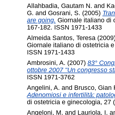
Allahbadia, Gautam N.
and
Ka
G.
and
Gosrani, S.
(2005)
Tran
are going.
Giornale italiano di 
167-182. ISSN 1971-1433
Almeida Santos, Teresa
(2009
Giornale italiano di ostetricia 
ISSN 1971-1433
Ambrosini, A.
(2007)
83° Congr
ottobre 2007 "Un congresso st
ISSN 1971-3762
Angelini, A.
and
Brusco, Gian
Adenomiosi e infertilità: pato
di ostetricia e ginecologia, 2
Angeloni, M.
and
Lauriola, I.
a