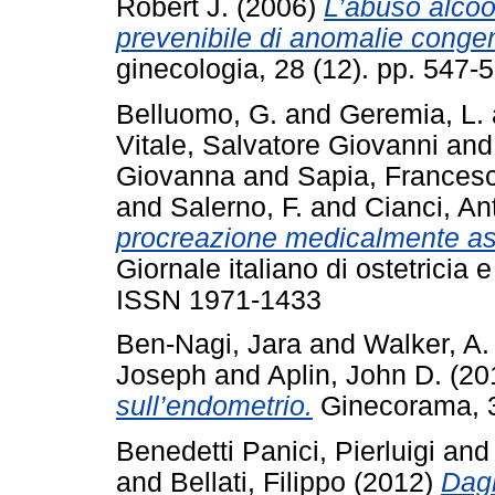
Robert J.
(2006)
L’abuso alcool
prevenibile di anomalie congen
ginecologia, 28 (12). pp. 547
Belluomo, G.
and
Geremia, L.
Vitale, Salvatore Giovanni
an
Giovanna
and
Sapia, Frances
and
Salerno, F.
and
Cianci, An
procreazione medicalmente assi
Giornale italiano di ostetricia 
ISSN 1971-1433
Ben-Nagi, Jara
and
Walker, A.
Joseph
and
Aplin, John D.
(20
sull’endometrio.
Ginecorama, 3
Benedetti Panici, Pierluigi
an
and
Bellati, Filippo
(2012)
Dagl