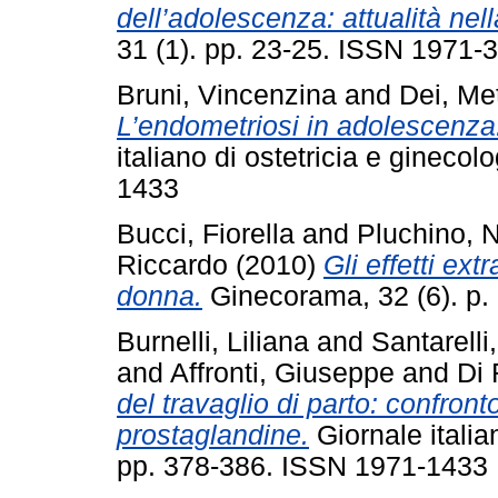
dell’adolescenza: attualità nell
31 (1). pp. 23-25. ISSN 1971-
Bruni, Vincenzina
and
Dei, Me
L’endometriosi in adolescenza:
italiano di ostetricia e gineco
1433
Bucci, Fiorella
and
Pluchino, N
Riccardo
(2010)
Gli effetti ex
donna.
Ginecorama, 32 (6). p.
Burnelli, Liliana
and
Santarelli,
and
Affronti, Giuseppe
and
Di 
del travaglio di parto: confront
prostaglandine.
Giornale italian
pp. 378-386. ISSN 1971-1433