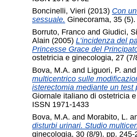
Boncinelli, Vieri
(2013)
Con un 
sessuale.
Ginecorama, 35 (5).
Borruto, Franco
and
Giudici, Si
Alain
(2005)
L’incidenza del p
Princesse Grace del Principat
ostetricia e ginecologia, 27 (
Bova, M.A.
and
Liguori, P.
an
multicentrico sulle modificazio
isterectomia mediante un test 
Giornale italiano di ostetricia 
ISSN 1971-1433
Bova, M.A.
and
Morabito, L.
a
disturbi urinari. Studio multicen
ginecologia, 30 (8/9). pp. 24