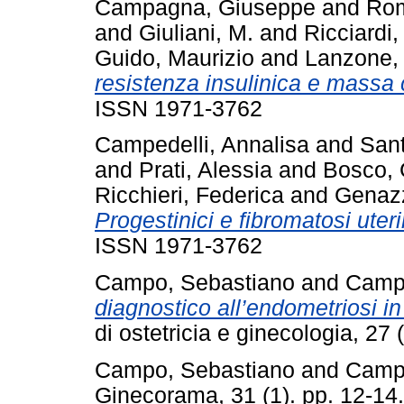
Campagna, Giuseppe
and
Rom
and
Giuliani, M.
and
Ricciardi,
Guido, Maurizio
and
Lanzone, 
resistenza insulinica e massa 
ISSN 1971-3762
Campedelli, Annalisa
and
San
and
Prati, Alessia
and
Bosco,
Ricchieri, Federica
and
Genazz
Progestinici e fibromatosi uteri
ISSN 1971-3762
Campo, Sebastiano
and
Camp
diagnostico all’endometriosi i
di ostetricia e ginecologia, 2
Campo, Sebastiano
and
Camp
Ginecorama, 31 (1). pp. 12-1