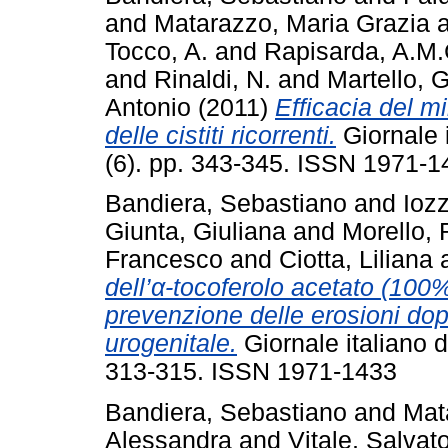
and
Matarazzo, Maria Grazia
Tocco, A.
and
Rapisarda, A.M.
and
Rinaldi, N.
and
Martello, G
Antonio
(2011)
Efficacia del mi
delle cistiti ricorrenti.
Giornale i
(6). pp. 343-345. ISSN 1971-1
Bandiera, Sebastiano
and
Iozz
Giunta, Giuliana
and
Morello, 
Francesco
and
Ciotta, Liliana
dell’α-tocoferolo acetato (100%
prevenzione delle erosioni dop
urogenitale.
Giornale italiano d
313-315. ISSN 1971-1433
Bandiera, Sebastiano
and
Mat
Alessandra
and
Vitale, Salvat