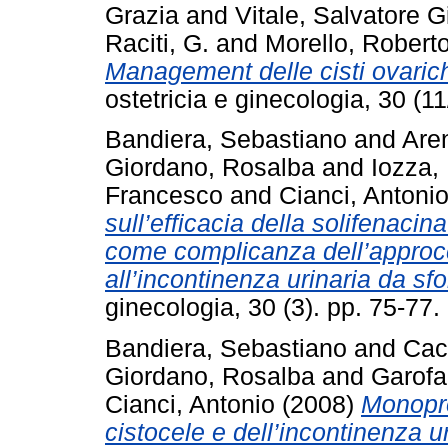
Grazia
and
Vitale, Salvatore 
Raciti, G.
and
Morello, Robert
Management delle cisti ovari
ostetricia e ginecologia, 30 (
Bandiera, Sebastiano
and
Are
Giordano, Rosalba
and
Iozza, 
Francesco
and
Cianci, Antoni
sull’efficacia della solifenacin
come complicanza dell’approcc
all’incontinenza urinaria da sfo
ginecologia, 30 (3). pp. 75-7
Bandiera, Sebastiano
and
Cac
Giordano, Rosalba
and
Garofa
Cianci, Antonio
(2008)
Monopro
cistocele e dell’incontinenza u