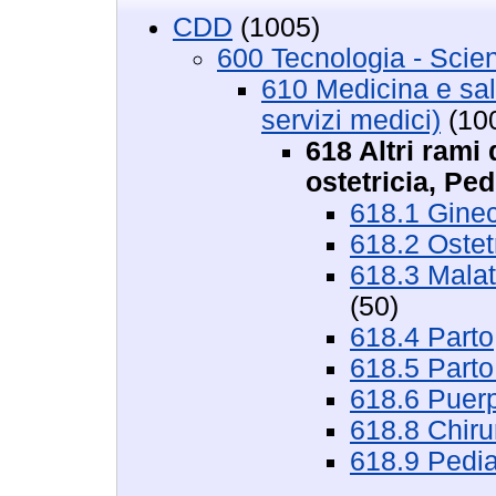
CDD
(1005)
600 Tecnologia - Scie
610 Medicina e salu
servizi medici)
(10
618 Altri rami
ostetricia, Ped
618.1 Ginec
618.2 Ostet
618.3 Malat
(50)
618.4 Parto,
618.5 Parto 
618.6 Puer
618.8 Chirur
618.9 Pediat