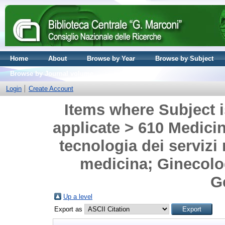
Home
About
Browse by Year
Browse by Subject
Browse by Journal volume
Login
Create Account
Items where Subject i
applicate > 610 Medicina
tecnologia dei servizi 
medicina; Ginecologi
Ge
Up a level
Export as