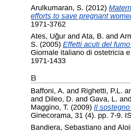
Arulkumaran, S.
(2012)
Matern
efforts to save pregnant wome
1971-3762
Ates, Uǧur
and
Ata, B.
and
Arm
S.
(2005)
Effetti acuti del fu
Giornale italiano di ostetricia 
1971-1433
B
Baffoni, A.
and
Righetti, P.L.
a
and
Dileo, D.
and
Gava, L.
an
Maggino, T.
(2009)
Il sostegno
Ginecorama, 31 (4). pp. 7-9. 
Bandiera, Sebastiano
and
Aloi