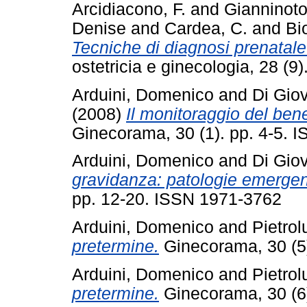
Arcidiacono, F.
and
Gianninoto
Denise
and
Cardea, C.
and
Bi
Tecniche di diagnosi prenatale
ostetricia e ginecologia, 28 (
Arduini, Domenico
and
Di Giov
(2008)
Il monitoraggio del bene
Ginecorama, 30 (1). pp. 4-5. 
Arduini, Domenico
and
Di Gio
gravidanza: patologie emergent
pp. 12-20. ISSN 1971-3762
Arduini, Domenico
and
Pietrol
pretermine.
Ginecorama, 30 (5
Arduini, Domenico
and
Pietrol
pretermine.
Ginecorama, 30 (6