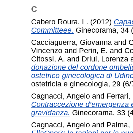
C
Cabero Roura, L.
(2012)
Capac
Committeee.
Ginecorama, 34 (
Cacciaguerra, Giovanna
and
C
Vincenzo
and
Perin, E.
and
Co
Citossi, A.
and
Driul, Lorenza
donazione del cordone ombelica
ostetrico-ginecologica di Udin
ostetricia e ginecologia, 29 (
Cagnacci, Angelo
and
Ferrari
Contraccezione d’emergenza e 
gravidanza.
Ginecorama, 33 (4
Cagnacci, Angelo
and
Palma, 