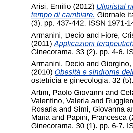
Arisi, Emilio
(2012)
Ulipristal
tempo di cambiare.
Giornale it
(3). pp. 437-442. ISSN 1971-1
Armanini, Decio
and
Fiore, Cri
(2011)
Applicazioni terapeutiche
Ginecorama, 33 (2). pp. 4-6. 
Armanini, Decio
and
Giorgino,
(2010)
Obesità e sindrome dell’
ostetricia e ginecologia, 32 (
Artini, Paolo Giovanni
and
Cel
Valentino, Valeria
and
Ruggier
Rosaria
and
Simi, Giovanna
a
Maria
and
Papini, Francesca
(
Ginecorama, 30 (1). pp. 6-7. 