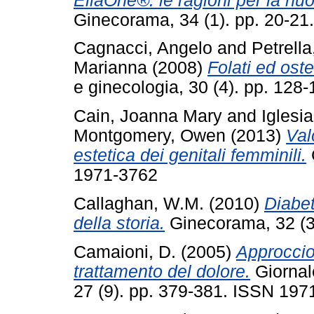
EllaOne®: le ragioni per la n
Ginecorama, 34 (1). pp. 20-2
Cagnacci, Angelo
and
Petrella
Marianna
(2008)
Folati ed ost
e ginecologia, 30 (4). pp. 12
Cain, Joanna Mary
and
Iglesia
Montgomery, Owen
(2013)
Val
estetica dei genitali femminili.
1971-3762
Callaghan, W.M.
(2010)
Diabet
della storia.
Ginecorama, 32 (3
Camaioni, D.
(2005)
Approccio 
trattamento del dolore.
Giornale
27 (9). pp. 379-381. ISSN 197