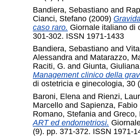
Bandiera, Sebastiano
and
Rap
Cianci, Stefano
(2009)
Gravida
caso raro.
Giornale italiano di 
301-302. ISSN 1971-1433
Bandiera, Sebastiano
and
Vita
Alessandra
and
Matarazzo, Ma
Raciti, G.
and
Giunta, Giuliana
Management clinico della grav
di ostetricia e ginecologia, 3
Baroni, Elena
and
Rienzi, Lau
Marcello
and
Sapienza, Fabio
Romano, Stefania
and
Greco,
ART ed endometriosi.
Giornale 
(9). pp. 371-372. ISSN 1971-1