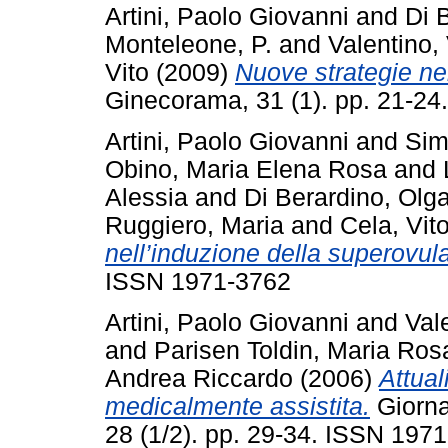
Artini, Paolo Giovanni
and
Di 
Monteleone, P.
and
Valentino, 
Vito
(2009)
Nuove strategie nel
Ginecorama, 31 (1). pp. 21-2
Artini, Paolo Giovanni
and
Sim
Obino, Maria Elena Rosa
and
Alessia
and
Di Berardino, Olg
Ruggiero, Maria
and
Cela, Vit
nell’induzione della superovul
ISSN 1971-3762
Artini, Paolo Giovanni
and
Val
and
Parisen Toldin, Maria Ros
Andrea Riccardo
(2006)
Attual
medicalmente assistita.
Giornal
28 (1/2). pp. 29-34. ISSN 197