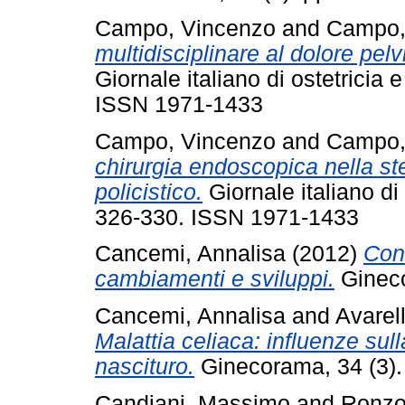
Campo, Vincenzo
and
Campo,
multidisciplinare al dolore pelv
Giornale italiano di ostetricia 
ISSN 1971-1433
Campo, Vincenzo
and
Campo,
chirurgia endoscopica nella ste
policistico.
Giornale italiano di 
326-330. ISSN 1971-1433
Cancemi, Annalisa
(2012)
Con
cambiamenti e sviluppi.
Gineco
Cancemi, Annalisa
and
Avarell
Malattia celiaca: influenze sul
nascituro.
Ginecorama, 34 (3).
Candiani, Massimo
and
Ronzon