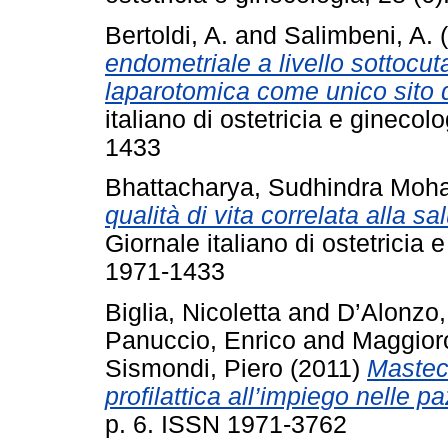
Bertoldi, A.
and
Salimbeni, A.
(
endometriale a livello sottocut
laparotomica come unico sito di
italiano di ostetricia e ginecol
1433
Bhattacharya, Sudhindra Moh
qualità di vita correlata alla 
Giornale italiano di ostetricia 
1971-1433
Biglia, Nicoletta
and
D’Alonzo,
Panuccio, Enrico
and
Maggioro
Sismondi, Piero
(2011)
Mastect
profilattica all’impiego nelle p
p. 6. ISSN 1971-3762