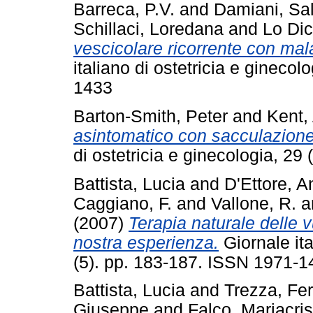
Barreca, P.V.
and
Damiani, Sa
Schillaci, Loredana
and
Lo Dic
vescicolare ricorrente con mala
italiano di ostetricia e gineco
1433
Barton-Smith, Peter
and
Kent,
asintomatico con sacculazione 
di ostetricia e ginecologia, 2
Battista, Lucia
and
D'Ettore, A
Caggiano, F.
and
Vallone, R.
a
(2007)
Terapia naturale delle v
nostra esperienza.
Giornale ita
(5). pp. 183-187. ISSN 1971-1
Battista, Lucia
and
Trezza, Fe
Giuseppe
and
Falco, Mariacris