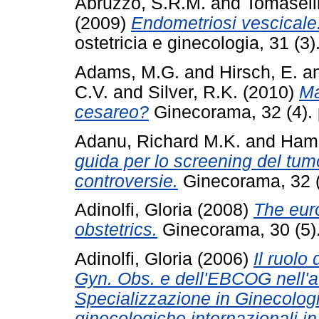
Abruzzo, S.R.M.
and
Tomaselli
(2009)
Endometriosi vescicale:
ostetricia e ginecologia, 31 (
Adams, M.G.
and
Hirsch, E.
a
C.V.
and
Silver, R.K.
(2010)
Ma
cesareo?
Ginecorama, 32 (4).
Adanu, Richard M.K.
and
Ham
guida per lo screening del t
controversie.
Ginecorama, 32 (
Adinolfi, Gloria
(2008)
The euro
obstetrics.
Ginecorama, 30 (5)
Adinolfi, Gloria
(2006)
Il ruolo
Gyn. Obs. e dell'EBCOG nell'a
Specializzazione in Ginecologia
ginecologiche internazionali i