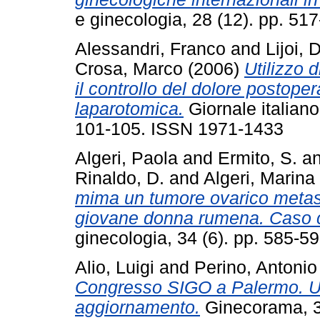
e ginecologia, 28 (12). pp. 5
Alessandri, Franco
and
Lijoi, 
Crosa, Marco
(2006)
Utilizzo 
il controllo del dolore postoper
laparotomica.
Giornale italiano 
101-105. ISSN 1971-1433
Algeri, Paola
and
Ermito, S.
a
Rinaldo, D.
and
Algeri, Marina
mima un tumore ovarico metasta
giovane donna rumena. Caso c
ginecologia, 34 (6). pp. 585-
Alio, Luigi
and
Perino, Antonio
Congresso SIGO a Palermo. U
aggiornamento.
Ginecorama, 33