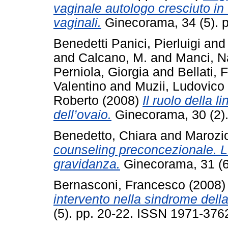
vaginale autologo cresciuto in 
vaginali.
Ginecorama, 34 (5). 
Benedetti Panici, Pierluigi
an
and
Calcano, M.
and
Manci, N
Perniola, Giorgia
and
Bellati, 
Valentino
and
Muzii, Ludovico
Roberto
(2008)
Il ruolo della 
dell’ovaio.
Ginecorama, 30 (2).
Benedetto, Chiara
and
Marozi
counseling preconcezionale. 
gravidanza.
Ginecorama, 31 (6
Bernasconi, Francesco
(2008
intervento nella sindrome della
(5). pp. 20-22. ISSN 1971-376