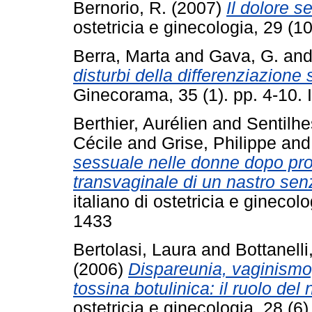
Bernorio, R.
(2007)
Il dolore s
ostetricia e ginecologia, 29 (
Berra, Marta
and
Gava, G.
an
disturbi della differenziazione
Ginecorama, 35 (1). pp. 4-10
Berthier, Aurélien
and
Sentilhe
Cécile
and
Grise, Philippe
an
sessuale nelle donne dopo pro
transvaginale di un nastro sen
italiano di ostetricia e gineco
1433
Bertolasi, Laura
and
Bottanelli
(2006)
Dispareunia, vaginismo,
tossina botulinica: il ruolo del
ostetricia e ginecologia, 28 (