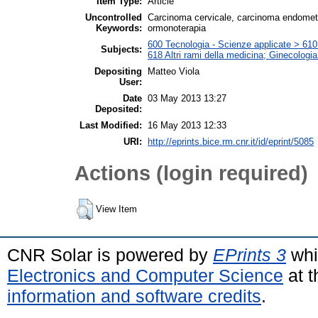
Item Type:
Article
Uncontrolled
Carcinoma cervicale, carcinoma endometri
Keywords:
ormonoterapia
600 Tecnologia - Scienze applicate > 610 M
Subjects:
618 Altri rami della medicina; Ginecologia 
Depositing
Matteo Viola
User:
Date
03 May 2013 13:27
Deposited:
Last Modified:
16 May 2013 12:33
URI:
http://eprints.bice.rm.cnr.it/id/eprint/5085
Actions (login required)
View Item
CNR Solar is powered by
EPrints 3
whi
Electronics and Computer Science
at t
information and software credits
.