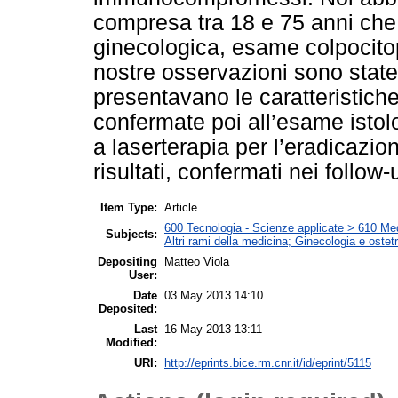
compresa tra 18 e 75 anni che 
ginecologica, esame colpocito
nostre osservazioni sono state 
presentavano le caratteristiche
confermate poi all’esame istol
a laserterapia per l’eradicazion
risultati, confermati nei follow
Item Type:
Article
600 Tecnologia - Scienze applicate > 610 Medi
Subjects:
Altri rami della medicina; Ginecologia e ostetri
Depositing
Matteo Viola
User:
Date
03 May 2013 14:10
Deposited:
Last
16 May 2013 13:11
Modified:
URI:
http://eprints.bice.rm.cnr.it/id/eprint/5115