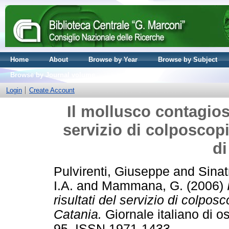
Home
About
Browse by Year
Browse by Subject
Browse by Journal volume
Login
Create Account
Il mollusco contagioso
servizio di colposcop
di
Pulvirenti, Giuseppe
and
Sinat
I.A.
and
Mammana, G.
(2006)
risultati del servizio di colpo
Catania.
Giornale italiano di os
95. ISSN 1971-1433