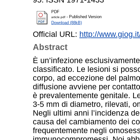
PDF
- Published Version
article.pdf
Download (88kB)
Official URL:
http://www.giog.
Abstract
È un’infezione esclusivament
classiﬁcato. Le lesioni si posso
corpo, ad eccezione del palmo 
diffusione avviene per contatto 
è prevalentemente genitale. Le
3-5 mm di diametro, rilevati, om
Negli ultimi anni l’incidenza d
causa del cambiamento dei cos
frequentemente negli omosessua
immunocompromessi. Noi abbi