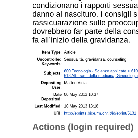
condizionano i rapporti sessual
danno al nascituro. I consigli s
rassicuarazione sulle preoccup
dovrebbero far parte della con
fa all’inizio della gravidanza.
Item Type:
Article
Uncontrolled
Sessualità, gravidanza, counseling
Keywords:
600 Tecnologia - Scienze applicate > 610 M
Subjects:
618 Altri rami della medicina; Ginecologia 
Depositing
Matteo Viola
User:
Date
06 May 2013 10:37
Deposited:
Last Modified:
16 May 2013 13:18
URI:
http://eprints.bice.rm.cnr.it/id/eprint/5131
Actions (login required)