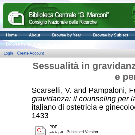
Home
About
Browse by Year
Browse by Subject
Browse by Journal volume
Login
Create Account
Sessualità in gravidanz
e pe
Scarselli, V.
and
Pampaloni, F
gravidanza: il counseling per l
italiano di ostetricia e gineco
1433
PDF
- Published Version
article.pdf