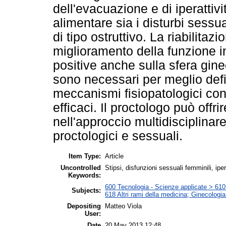
dell'evacuazione e di iperatti
alimentare sia i disturbi sessual
di tipo ostruttivo. La riabilitaz
miglioramento della funzione i
positive anche sulla sfera gine
sono necessari per meglio defin
meccanismi fisiopatologici cond
efficaci. Il proctologo può offr
nell'approccio multidisciplinare
proctologici e sessuali.
Item Type:
Article
Uncontrolled
Stipsi, disfunzioni sessuali femminili, ip
Keywords:
600 Tecnologia - Scienze applicate > 610 M
Subjects:
618 Altri rami della medicina; Ginecologia 
Depositing
Matteo Viola
User:
Date
20 May 2013 12:48