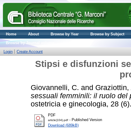
Home
About
Browse by Year
Browse by Subject
Browse by Journal volume
Login
Create Account
Stipsi e disfunzioni se
pr
Giovannelli, C.
and
Graziottin
sessuali femminili: il ruolo del
ostetricia e ginecologia, 28 (
PDF
- Published Version
article(104).pdf
Download (689kB)