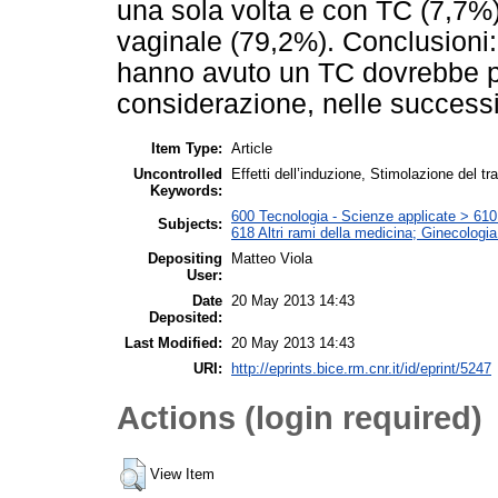
una sola volta e con TC (7,7%),
vaginale (79,2%). Conclusioni:
hanno avuto un TC dovrebbe p
considerazione, nelle successi
Item Type:
Article
Uncontrolled
Effetti dell’induzione, Stimolazione del t
Keywords:
600 Tecnologia - Scienze applicate > 610 M
Subjects:
618 Altri rami della medicina; Ginecologia 
Depositing
Matteo Viola
User:
Date
20 May 2013 14:43
Deposited:
Last Modified:
20 May 2013 14:43
URI:
http://eprints.bice.rm.cnr.it/id/eprint/5247
Actions (login required)
View Item