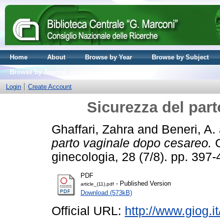
Home
About
Browse by Year
Browse by Subject
Browse by Journal volume
Login
Create Account
Sicurezza del par
Ghaffari, Zahra
and
Beneri, A.
parto vaginale dopo cesareo.
G
ginecologia, 28 (7/8). pp. 39
PDF
- Published Version
article_(11).pdf
Download (573kB)
Official URL:
http://www.giog.