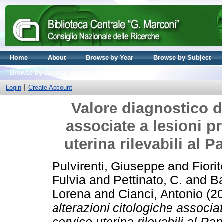
Home
About
Browse by Year
Browse by Subject
Browse by Journal volume
Login
Create Account
Valore diagnostico de
associate a lesioni p
uterina rilevabili al 
Pulvirenti, Giuseppe
and
Fiorit
Fulvia
and
Pettinato, C.
and
B
Lorena
and
Cianci, Antonio
(2
alterazioni citologiche associa
cervice uterina rilevabili al Pa