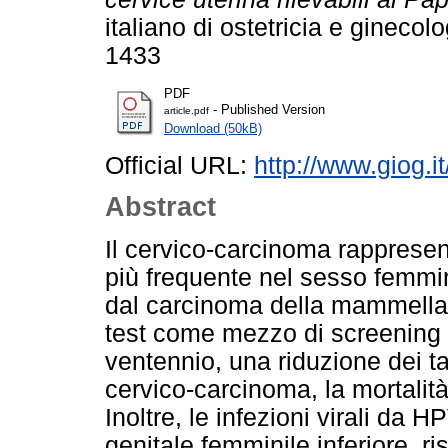
italiano di ostetricia e ginecol
1433
PDF
- Published Version
article.pdf
Download (50kB)
Official URL:
http://www.giog.
Abstract
Il cervico-carcinoma rapprese
più frequente nel sesso femmin
dal carcinoma della mammella.
test come mezzo di screening a
ventennio, una riduzione dei ta
cervico-carcinoma, la mortali
Inoltre, le infezioni virali da HP
genitale femminile inferiore, r