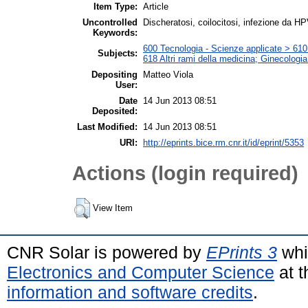
Item Type:
Article
Uncontrolled
Discheratosi, coilocitosi, infezione da H
Keywords:
600 Tecnologia - Scienze applicate > 610 M
Subjects:
618 Altri rami della medicina; Ginecologia 
Depositing
Matteo Viola
User:
Date
14 Jun 2013 08:51
Deposited:
Last Modified:
14 Jun 2013 08:51
URI:
http://eprints.bice.rm.cnr.it/id/eprint/5353
Actions (login required)
View Item
CNR Solar is powered by
EPrints 3
whi
Electronics and Computer Science
at t
information and software credits
.