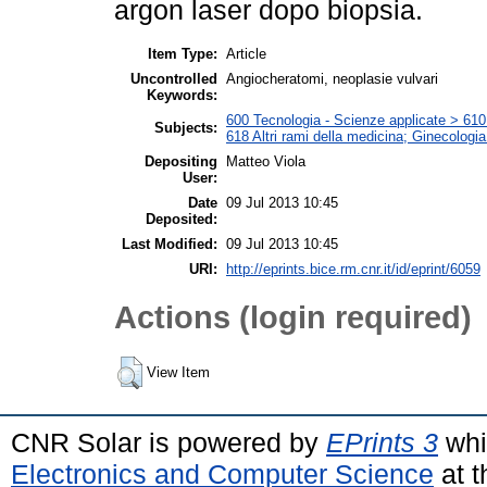
argon laser dopo biopsia.
Item Type:
Article
Uncontrolled
Angiocheratomi, neoplasie vulvari
Keywords:
600 Tecnologia - Scienze applicate > 610 M
Subjects:
618 Altri rami della medicina; Ginecologia 
Depositing
Matteo Viola
User:
Date
09 Jul 2013 10:45
Deposited:
Last Modified:
09 Jul 2013 10:45
URI:
http://eprints.bice.rm.cnr.it/id/eprint/6059
Actions (login required)
View Item
CNR Solar is powered by
EPrints 3
whi
Electronics and Computer Science
at t