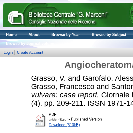
Home
About
Browse by Year
Browse by Subject
Browse by Journal volume
Login
Create Account
Angiocheratoma
Grasso, V.
and
Garofalo, Ales
Grasso, Francesco
and
Santon
vulvare: case report.
Giornale i
(4). pp. 209-211. ISSN 1971-1
PDF
- Published Version
article_(8).pdf
Download (510kB)