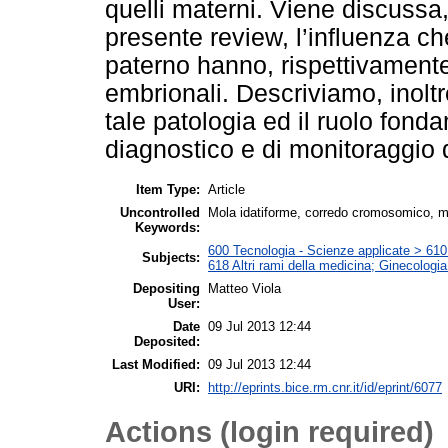
quelli materni. Viene discussa, 
presente review, l’influenza c
paterno hanno, rispettivamente,
embrionali. Descriviamo, inoltre,
tale patologia ed il ruolo fo
diagnostico e di monitoraggio 
Item Type:
Article
Uncontrolled
Mola idatiforme, corredo cromosomico, ma
Keywords:
600 Tecnologia - Scienze applicate > 610 M
Subjects:
618 Altri rami della medicina; Ginecologia 
Depositing
Matteo Viola
User:
Date
09 Jul 2013 12:44
Deposited:
Last Modified:
09 Jul 2013 12:44
URI:
http://eprints.bice.rm.cnr.it/id/eprint/6077
Actions (login required)