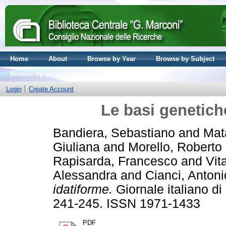
Home
About
Browse by Year
Browse by Subject
Browse by Journal volume
Login
Create Account
Le basi genetich
Bandiera, Sebastiano
and
Mat
Giuliana
and
Morello, Roberto
Rapisarda, Francesco
and
Vit
Alessandra
and
Cianci, Antoni
idatiforme.
Giornale italiano di 
241-245. ISSN 1971-1433
PDF