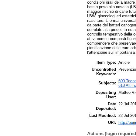
condizioni orali della madr
basso peso alla nascita (LBW
maggior rischio di carie fut
LBW, ginecologi ed ostetric
nascituro. È ormai universa
da parte dei batteri carioge
correlato alla precocità ed a
controllo tempestivo della c
attivi come i composti fluora
comprendere che preservare o
pianificazione delle cure od
l’attenzione sull’importanza
Item Type:
Article
Uncontrolled
Prevenzion
Keywords:
600 Tecnol
Subjects:
618 Altri 
Depositing
Matteo Vi
User:
Date
22 Jul 20
Deposited:
Last Modified:
22 Jul 20
URI:
http://epr
Actions (login required