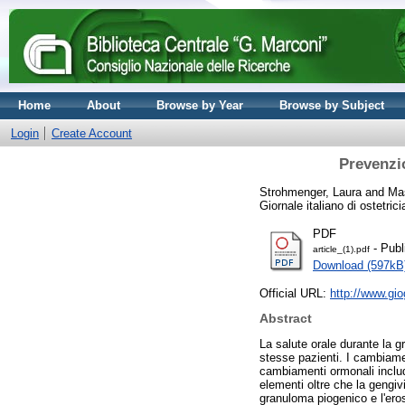
Home
About
Browse by Year
Browse by Subject
Login
Create Account
Prevenzio
Strohmenger, Laura
and
Mas
Giornale italiano di ostetri
PDF
- Publ
article_(1).pdf
Download (597kB
Official URL:
http://www.gi
Abstract
La salute orale durante la g
stesse pazienti. I cambiamen
cambiamenti ormonali includ
elementi oltre che la gengiv
granuloma piogenico e l'eros