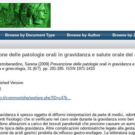
Browse by Document Type
Browse by Author
Browse by 
ne delle patologie orali in gravidanza e salute orale del
troberardino, Serena
(2009)
Prevenzione delle patologie orali in gravidanza e 
cia e ginecologia, 31 (6/7). pp. 281-285. ISSN 1971-1433
ished Version
)
og.it/common/php/portiere.php?ID=c47b...
ravidanza è spesso oggetto di difformi interpretazioni da parte di medici, odon
ti fisiologici che si verificano nel cavo orale durante la gravidanza sono ben 
ono alterazioni a carico dei tessuti parodontali che possono causare un aumen
ite tipica della gravidanza. Altre complicazioni odontoiatriche legate alla gest
ione da acidi gastrici prodotta da reflusso gastro-esofageo. La letteratura sug