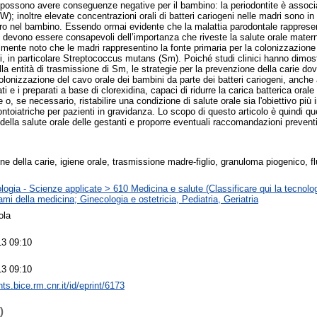
e possono avere conseguenze negative per il bambino: la periodontite è associ
); inoltre elevate concentrazioni orali di batteri cariogeni nelle madri sono i
uro nel bambino. Essendo ormai evidente che la malattia parodontale rappresent
i devono essere consapevoli dell’importanza che riveste la salute orale matern
lmente noto che le madri rappresentino la fonte primaria per la colonizzazion
ni, in particolare Streptococcus mutans (Sm). Poiché studi clinici hanno dimostr
lla entità di trasmissione di Sm, le strategie per la prevenzione della carie dov
olonizzazione del cavo orale dei bambini da parte dei batteri cariogeni, anche a
ti e i preparati a base di clorexidina, capaci di ridurre la carica batterica ora
, se necessario, ristabilire una condizione di salute orale sia l'obiettivo più 
ontoiatriche per pazienti in gravidanza. Lo scopo di questo articolo è quindi qu
 della salute orale delle gestanti e proporre eventuali raccomandazioni prevent
e della carie, igiene orale, trasmissione madre-figlio, granuloma piogenico, fl
ogia - Scienze applicate > 610 Medicina e salute (Classificare qui la tecnolog
rami della medicina; Ginecologia e ostetricia, Pediatria, Geriatria
ola
13 09:10
13 09:10
ints.bice.rm.cnr.it/id/eprint/6173
)