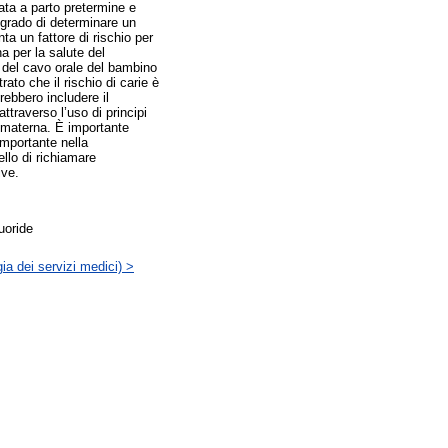
ata a parto pretermine e
n grado di determinare un
a un fattore di rischio per
a per la salute del
e del cavo orale del bambino
ato che il rischio di carie è
rebbero includere il
ttraverso l’uso di principi
le materna. È importante
importante nella
ello di richiamare
ive.
uoride
ia dei servizi medici) >