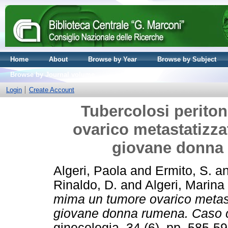
Home
About
Browse by Year
Browse by Subject
Browse by Journal volume
Login
Create Account
Tubercolosi perito
ovarico metastatizzat
giovane donna 
Algeri, Paola
and
Ermito, S.
a
Rinaldo, D.
and
Algeri, Marina
mima un tumore ovarico metasta
giovane donna rumena. Caso c
ginecologia, 34 (6). pp. 585-