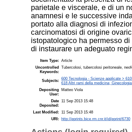
parietale e viscerale, e di un n
anamnesi e le successive indag
portato alla diagnosi di infezi
carcinomatosi di origine ovaric
istopatologico ha permesso di 
di instaurare un adeguato regi
Item Type:
Article
Uncontrolled
Tubercolosi, tubercolosi peritoneale, neo
Keywords:
600 Tecnologia - Scienze applicate > 610 M
Subjects:
618 Altri rami della medicina; Ginecologia 
Depositing
Matteo Viola
User:
Date
11 Sep 2013 15:48
Deposited:
Last Modified:
11 Sep 2013 15:48
URI:
http://eprints.bice.rm.cnr.it/id/eprint/6730
Actions (login required)