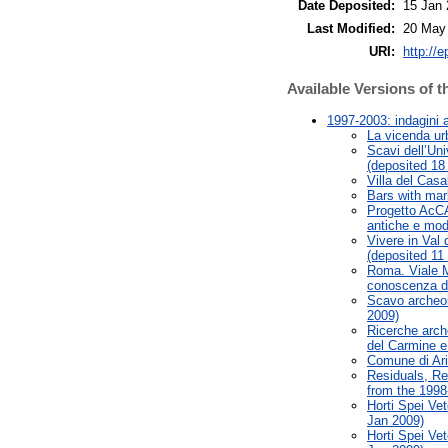
Date Deposited:
15 Jan
Last Modified:
20 May
URI:
http://e
Available Versions of t
1997-2003: indagini a
La vicenda urb
Scavi dell’Uni
(deposited 18
Villa del Cas
Bars with mar
Progetto AcCAD
antiche e mod
Vivere in Val 
(deposited 11
Roma. Viale M
conoscenza de
Scavo archeol
2009)
Ricerche arch
del Carmine e
Comune di Ari
Residuals, Re
from the 1998
Horti Spei Ve
Jan 2009)
Horti Spei Ve