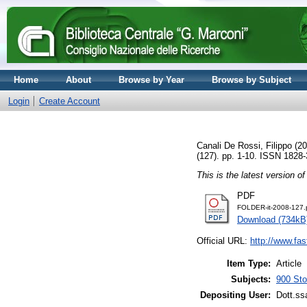
Home
About
Browse by Year
Browse by Subject
Login
Create Account
Canali De Rossi, Filippo
(20
(127). pp. 1-10. ISSN 1828
This is the latest version of
PDF
FOLDER-it-2008-127.
Download (734kB
Official URL:
http://www.fas
Item Type:
Article
Subjects:
900 Stor
Depositing User:
Dott.ss