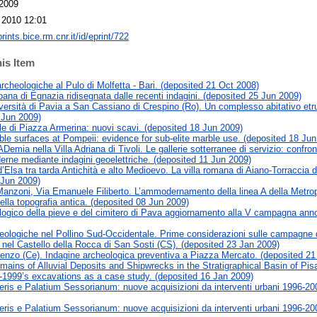
 2009
 2010 12:01
prints.bice.rm.cnr.it/id/eprint/722
his Item
rcheologiche al Pulo di Molfetta - Bari. (deposited 21 Oct 2008)
ana di Egnazia ridisegnata dalle recenti indagini. (deposited 25 Jun 2009)
versità di Pavia a San Cassiano di Crespino (Ro). Un complesso abitativo etru
 Jun 2009)
ale di Piazza Armerina: nuovi scavi. (deposited 18 Jun 2009)
ble surfaces at Pompeii: evidence for sub-elite marble use. (deposited 18 Jun
emia nella Villa Adriana di Tivoli. Le gallerie sotterranee di servizio: confront
erne mediante indagini geoelettriche. (deposited 11 Jun 2009)
d’Elsa tra tarda Antichità e alto Medioevo. La villa romana di Aiano-Torraccia di
 Jun 2009)
anzoni, Via Emanuele Filiberto. L’ammodernamento della linea A della Metropo
lla topografia antica. (deposited 08 Jun 2009)
ogico della pieve e del cimitero di Pava aggiornamento alla V campagna ann
eologiche nel Pollino Sud-Occidentale. Prime considerazioni sulle campagne 
 nel Castello della Rocca di San Sosti (CS). (deposited 23 Jan 2009)
enzo (Ce). Indagine archeologica preventiva a Piazza Mercato. (deposited 21
mains of Alluvial Deposits and Shipwrecks in the Stratigraphical Basin of P
-1999’s excavations as a case study. (deposited 16 Jan 2009)
teris e Palatium Sessorianum: nuove acquisizioni da interventi urbani 1996-200
teris e Palatium Sessorianum: nuove acquisizioni da interventi urbani 1996-200