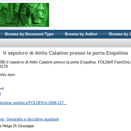
Browse by Document Type
Browse by Author
Browse by 
Il sepolcro di Atilio Calatino presso la porta Esquilina
08)
Il sepolcro di Atilio Calatino presso la porta Esquilina.
FOLD&R FastiOnLin
-3179
 this item.
pdf
)
tionline.org/docs/FOLDER-it-2008-127...
ia, Geografia e discipline ausiliarie
a Helga Di Giuseppe