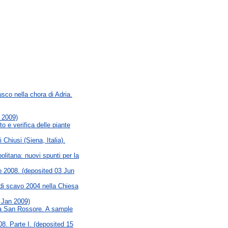
sco nella chora di Adria.
 2009)
o e verifica delle piante
 Chiusi (Siena, Italia).
litana: nuovi spunti per la
o 2008. (deposited 03 Jun
di scavo 2004 nella Chiesa
 Jan 2009)
isa San Rossore. A sample
8. Parte I. (deposited 15