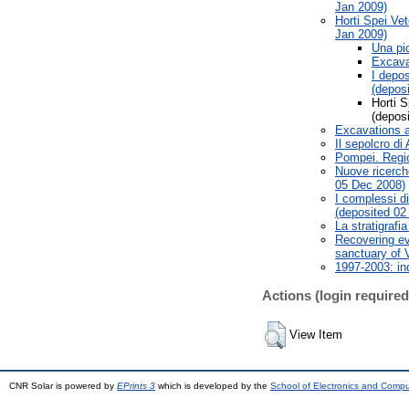
Jan 2009)
Horti Spei Ve
Jan 2009)
Una pic
Excava
I depos
(depos
Horti S
(depos
Excavations a
Il sepolcro di
Pompei. Regio
Nuove ricerch
05 Dec 2008)
I complessi di
(deposited 02
La stratigrafi
Recovering ev
sanctuary of 
1997-2003: ind
Actions (login required
View Item
CNR Solar is powered by
EPrints 3
which is developed by the
School of Electronics and Comp