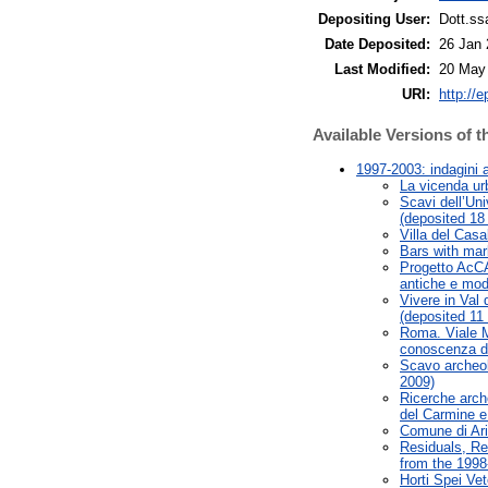
Depositing User:
Dott.ss
Date Deposited:
26 Jan
Last Modified:
20 May
URI:
http://e
Available Versions of t
1997-2003: indagini a
La vicenda urb
Scavi dell’Uni
(deposited 18
Villa del Cas
Bars with mar
Progetto AcCAD
antiche e mod
Vivere in Val 
(deposited 11
Roma. Viale M
conoscenza de
Scavo archeol
2009)
Ricerche arch
del Carmine e
Comune di Ari
Residuals, Re
from the 1998
Horti Spei Ve