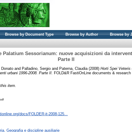
Browse by Document Type
Browse by Author
Browse by 
 e Palatium Sessorianum: nuove acquisizioni da intervent
Parte II
, Donato
and
Palladino, Sergio
and
Paterna, Claudia
(2008)
Horti Spei Veteri
enti urbani 1996-2008. Parte II.
FOLD&R FastiOnLine documents & research (
 this item.
pdf
tionline.org/docs/FOLDER-it-2008-125...
ia, Geografia e discipline ausiliarie