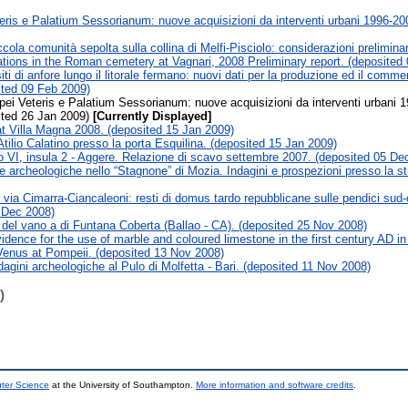
teris e Palatium Sessorianum: nuove acquisizioni da interventi urbani 1996-200
cola comunità sepolta sulla collina di Melfi-Pisciolo: considerazioni prelimina
tions in the Roman cemetery at Vagnari, 2008 Preliminary report. (deposited
iti di anfore lungo il litorale fermano: nuovi dati per la produzione ed il comme
ited 09 Feb 2009)
pei Veteris e Palatium Sessorianum: nuove acquisizioni da interventi urbani 1
ited 26 Jan 2009)
[Currently Displayed]
t Villa Magna 2008. (deposited 15 Jan 2009)
 Atilio Calatino presso la porta Esquilina. (deposited 15 Jan 2009)
 VI, insula 2 - Aggere. Relazione di scavo settembre 2007. (deposited 05 De
e archeologiche nello “Stagnone” di Mozia. Indagini e prospezioni presso la 
 via Cimarra-Ciancaleoni: resti di domus tardo repubblicane sulle pendici sud-o
 Dec 2008)
a del vano a di Funtana Coberta (Ballao - CA). (deposited 25 Nov 2008)
idence for the use of marble and coloured limestone in the first century AD in
Venus at Pompeii. (deposited 13 Nov 2008)
agini archeologiche al Pulo di Molfetta - Bari. (deposited 11 Nov 2008)
)
uter Science
at the University of Southampton.
More information and software credits
.