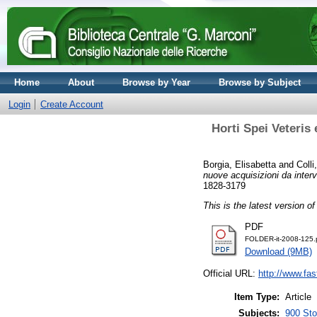
Home
About
Browse by Year
Browse by Subject
Login
Create Account
Horti Spei Veteris
Borgia, Elisabetta
and
Colli
nuove acquisizioni da interv
1828-3179
This is the latest version of
PDF
FOLDER-it-2008-125.
Download (9MB)
Official URL:
http://www.fas
Item Type:
Article
Subjects:
900 Stor