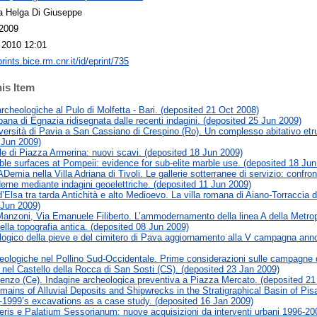
a Helga Di Giuseppe
 2009
 2010 12:01
prints.bice.rm.cnr.it/id/eprint/735
his Item
rcheologiche al Pulo di Molfetta - Bari. (deposited 21 Oct 2008)
ana di Egnazia ridisegnata dalle recenti indagini. (deposited 25 Jun 2009)
versità di Pavia a San Cassiano di Crespino (Ro). Un complesso abitativo etru
 Jun 2009)
ale di Piazza Armerina: nuovi scavi. (deposited 18 Jun 2009)
ble surfaces at Pompeii: evidence for sub-elite marble use. (deposited 18 Jun
emia nella Villa Adriana di Tivoli. Le gallerie sotterranee di servizio: confront
erne mediante indagini geoelettriche. (deposited 11 Jun 2009)
d’Elsa tra tarda Antichità e alto Medioevo. La villa romana di Aiano-Torraccia di
 Jun 2009)
anzoni, Via Emanuele Filiberto. L’ammodernamento della linea A della Metropo
lla topografia antica. (deposited 08 Jun 2009)
ogico della pieve e del cimitero di Pava aggiornamento alla V campagna ann
eologiche nel Pollino Sud-Occidentale. Prime considerazioni sulle campagne 
 nel Castello della Rocca di San Sosti (CS). (deposited 23 Jan 2009)
enzo (Ce). Indagine archeologica preventiva a Piazza Mercato. (deposited 21
mains of Alluvial Deposits and Shipwrecks in the Stratigraphical Basin of P
-1999’s excavations as a case study. (deposited 16 Jan 2009)
teris e Palatium Sessorianum: nuove acquisizioni da interventi urbani 1996-200