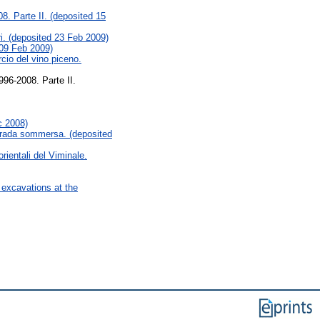
8. Parte II. (deposited 15
ri. (deposited 23 Feb 2009)
 09 Feb 2009)
rcio del vino piceno.
996-2008. Parte II.
c 2008)
strada sommersa. (deposited
rientali del Viminale.
 excavations at the