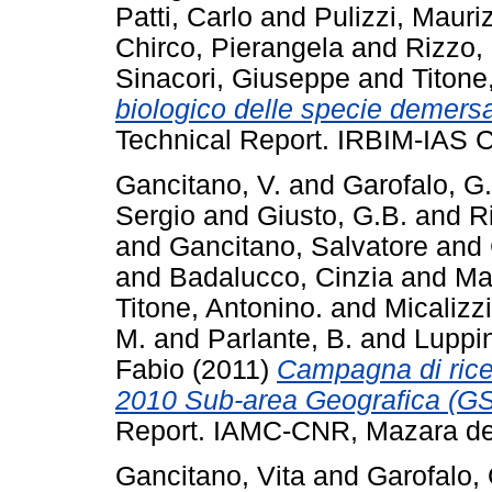
Patti, Carlo
and
Pulizzi, Mauri
Chirco, Pierangela
and
Rizzo, 
Sinacori, Giuseppe
and
Titone
biologico delle specie demersal
Technical Report. IRBIM-IAS 
Gancitano, V.
and
Garofalo, G.
Sergio
and
Giusto, G.B.
and
R
and
Gancitano, Salvatore
and
and
Badalucco, Cinzia
and
Ma
Titone, Antonino.
and
Micalizz
M.
and
Parlante, B.
and
Luppin
Fabio
(2011)
Campagna di ric
2010 Sub-area Geografica (GSA)
Report. IAMC-CNR, Mazara del
Gancitano, Vita
and
Garofalo,