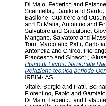
Di Maio, Federico
and
Falsone
Scannella,, Danilo
and
Sardo,
Basilone, Gualtiero
and
Cusum
and
Di Maria, Antonino
and
Fo
Salvatore
and
Giacalone, Giov
Mangano, Salvatore
and
Massi
Torri, Marco
and
Patti, Carlo
a
Antonella
and
Chirco, Pierang
Francesco
and
Sinacori, Gius
Piano di Lavoro Nazionale Racc
Relazione tecnica periodo Ge
IRBIM-IAS.
Vitale, Sergio
and
Patti, Berna
Fiorentino, Fabio
and
Garofal
Di Maio, Federico
and
Falsone