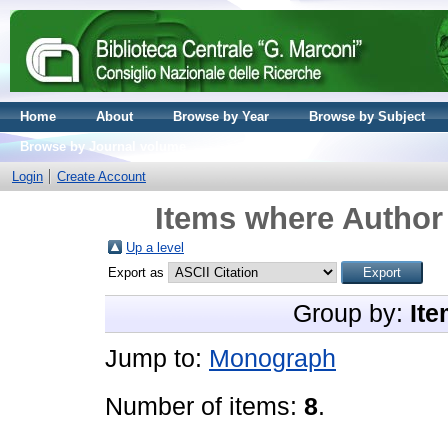
Home
About
Browse by Year
Browse by Subject
Browse by Journal volume
Login
Create Account
Items where Author 
Up a level
Export as
Group by:
Ite
Jump to:
Monograph
Number of items:
8
.