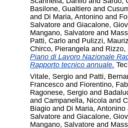
Scannella, Danilo
and
Sardo,
Basilone, Gualtiero
and
Cusum
and
Di Maria, Antonino
and
Fo
Salvatore
and
Giacalone, Giov
Mangano, Salvatore
and
Massi
Patti, Carlo
and
Pulizzi, Mauri
Chirco, Pierangela
and
Rizzo, 
Piano di Lavoro Nazionale Rac
Rapporto tecnico annuale.
Tec
Vitale, Sergio
and
Patti, Berna
Francesco
and
Fiorentino, Fab
Ragonese, Sergio
and
Badaluc
and
Campanella, Nicola
and
C
Biagio
and
Di Maria, Antonino
Salvatore
and
Giacalone, Giov
Mangano, Salvatore
and
Massi