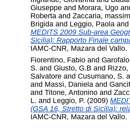
Giuseppe
and
Morara, Ugo
an
Roberta
and
Zaccaria, massi
Brigida
and
Leggio, Paola
an
MEDITS 2009 Sub-area Geograf
Sicilia): Rapporto Finale cam
IAMC-CNR, Mazara del Vallo.
Fiorentino, Fabio
and
Garofalo
S.
and
Giusto, G.B
and
Rizzo, 
Salvatore
and
Cusumano, S.
a
and
Massi, Daniela
and
Gancit
and
Titone, Antonino
and
Zacc
L.
and
Leggio, P.
(2009)
MEDIT
(GSA 16, Stretto di Sicilia): re
IAMC-CNR, Mazara del Vallo.