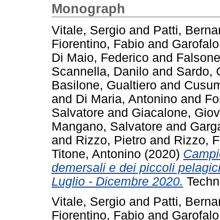
Monograph
Vitale, Sergio
and
Patti, Berna
Fiorentino, Fabio
and
Garofal
Di Maio, Federico
and
Falsone
Scannella, Danilo
and
Sardo,
Basilone, Gualtiero
and
Cusum
and
Di Maria, Antonino
and
Fo
Salvatore
and
Giacalone, Giov
Mangano, Salvatore
and
Garga
and
Rizzo, Pietro
and
Rizzo, 
Titone, Antonino
(2020)
Campio
demersali e dei piccoli pelagi
Luglio - Dicembre 2020.
Techni
Vitale, Sergio
and
Patti, Berna
Fiorentino, Fabio
and
Garofal