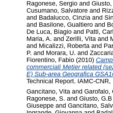
Ragonese, Sergio
and
Giusto,
Cusumano, Salvatore
and
Riz
and
Badalucco, Cinzia
and
Si
and
Basilone, Gualtiero
and
Bo
De Luca, Biagio
and
Patti, Car
Maria, A.
and
Zerilli, Vita
and
M
and
Micalizzi, Roberta
and
Par
P.
and
Morara, U.
and
Zaccari
Fiorentino, Fabio
(2010)
Campi
commerciali Metier related (se
E) Sub-area Geografica GSA16 
Technical Report. IAMC-CNR, 
Gancitano, Vita
and
Garofalo,
Ragonese, S.
and
Giusto, G.B
Giuseppe
and
Gancitano, Salv
Ingrande, Giovanna
and
Badal