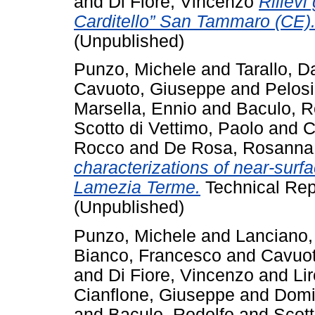
and
Di Fiore, Vincenzo
Rilievi
Carditello” San Tammaro (CE)
(Unpublished)
Punzo, Michele
and
Tarallo, D
Cavuoto, Giuseppe
and
Pelosi
Marsella, Ennio
and
Baculo, R
Scotto di Vettimo, Paolo
and
C
Rocco
and
De Rosa, Rosanna
characterizations of near-surf
Lamezia Terme.
Technical Rep
(Unpublished)
Punzo, Michele
and
Lanciano,
Bianco, Francesco
and
Cavuot
and
Di Fiore, Vincenzo
and
Lir
Cianflone, Giuseppe
and
Domi
and
Baculo, Rodolfo
and
Scott