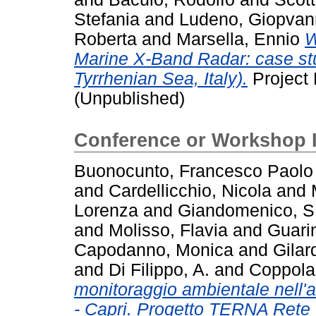
Stefania
and
Ludeno, Giopvan
Roberta
and
Marsella, Ennio
W
Marine X-Band Radar: case st
Tyrrhenian Sea, Italy).
Project 
(Unpublished)
Conference or Workshop 
Buonocunto, Francesco Paolo
and
Cardellicchio, Nicola
and
Lorenza
and
Giandomenico, S
and
Molisso, Flavia
and
Guari
Capodanno, Monica
and
Gilar
and
Di Filippo, A.
and
Coppola
monitoraggio ambientale nell'
- Capri. Progetto TERNA Rete I