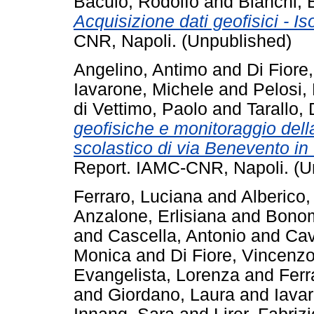
Baculo, Rodolfo
and
Bianchi, 
Acquisizione dati geofisici - Is
CNR, Napoli. (Unpublished)
Angelino, Antimo
and
Di Fiore
Iavarone, Michele
and
Pelosi,
di Vettimo, Paolo
and
Tarallo,
geofisiche e monitoraggio della
scolastico di via Benevento in
Report. IAMC-CNR, Napoli. (U
Ferraro, Luciana
and
Alberico,
Anzalone, Erlisiana
and
Bonom
and
Cascella, Antonio
and
Cav
Monica
and
Di Fiore, Vincenz
Evangelista, Lorenza
and
Ferr
and
Giordano, Laura
and
Iava