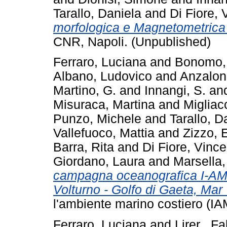
Tarallo, Daniela
and
Di Fiore,
morfologica e Magnetometrica 
CNR, Napoli. (Unpublished)
Ferraro, Luciana
and
Bonomo,
Albano, Ludovico
and
Anzalone
Martino, G.
and
Innangi, S.
an
Misuraca, Martina
and
Migliac
Punzo, Michele
and
Tarallo, D
Vallefuoco, Mattia
and
Zizzo, 
Barra, Rita
and
Di Fiore, Vinc
Giordano, Laura
and
Marsella,
campagna oceanografica I-AM
Volturno - Golfo di Gaeta, Mar 
l'ambiente marino costiero (IA
Ferraro, Luciana
and
Lirer , F