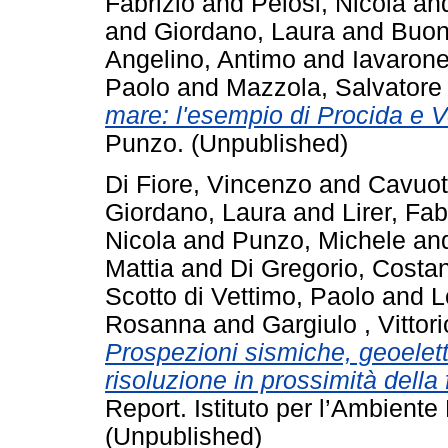
Fabrizio
and
Pelosi, Nicola
an
and
Giordano, Laura
and
Buon
Angelino, Antimo
and
Iavarone
Paolo
and
Mazzola, Salvatore
mare: l'esempio di Procida e 
Punzo. (Unpublished)
Di Fiore, Vincenzo
and
Cavuot
Giordano, Laura
and
Lirer, Fab
Nicola
and
Punzo, Michele
an
Mattia
and
Di Gregorio, Costan
Scotto di Vettimo, Paolo
and
L
Rosanna
and
Gargiulo , Vittori
Prospezioni sismiche, geoelett
risoluzione in prossimità della
Report. Istituto per l’Ambient
(Unpublished)