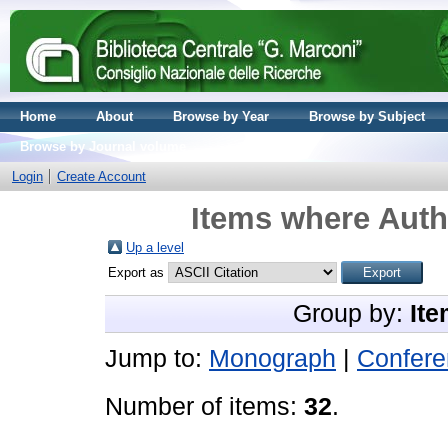
Home
About
Browse by Year
Browse by Subject
Browse by Journal volume
Login
Create Account
Items where Autho
Up a level
Export as
Group by:
Ite
Jump to:
Monograph
|
Confere
Number of items:
32
.