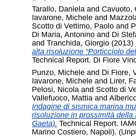
Tarallo, Daniela
and
Cavuoto,
Iavarone, Michele
and
Mazzola
Scotto di Vettimo, Paolo
and
P
Di Maria, Antonino
and
Di Ste
and
Tranchida, Giorgio
(2013)
alta risoluzione “Porticciolo d
Technical Report. Di Fiore Vin
Punzo, Michele
and
Di Fiore,
Iavarone, Michele
and
Lirer, F
Pelosi, Nicola
and
Scotto di V
Vallefuoco, Mattia
and
Alberico
Indagine di sismica marina mult
risoluzione in prossimità della
Gaeta).
Technical Report. IAMC
Marino Costiero, Napoli). (Unp