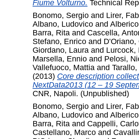
Fiume Volturno.
Technical Rep
Bonomo, Sergio
and
Lirer, Fab
Albano, Ludovico
and
Alberico
Barra, Rita
and
Cascella, Ant
Stefano, Enrico
and
D'Oriano,
Giordano, Laura
and
Lurcock,
Marsella, Ennio
and
Pelosi, Ni
Vallefuoco, Mattia
and
Tarallo,
(2013)
Core description colle
NextData2013 (12 – 19 Septe
CNR, Napoli. (Unpublished)
Bonomo, Sergio
and
Lirer, Fab
Albano, Ludovico
and
Alberico
Barra, Rita
and
Cappelli, Carlo
Castellano, Marco
and
Cavalli