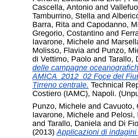
Cascella, Antonio
and
Vallefu
Tamburrino, Stella
and
Alberic
Barra, Rita
and
Capodanno, M
Gregorio, Costantino
and
Ferr
Iavarone, Michele
and
Marsell
Molisso, Flavia
and
Punzo, Mi
di Vettimo, Paolo
and
Tarallo,
delle campagne oceanografic
AMICA_2012_02 Foce del Fium
Tirreno centrale.
Technical Repo
Costiero (IAMC), Napoli. (Unp
Punzo, Michele
and
Cavuoto,
Iavarone, Michele
and
Pelosi,
and
Tarallo, Daniela
and
Di Fi
(2013)
Applicazioni di indagin