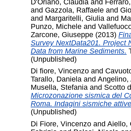
D'Oriano, Claudia
and
Ferraro
and
Gazzola, Raffaele
and
Gio
and
Margaritelli, Giulia
and
Mar
Punzo, Michele
and
Vallefuoco
Zarcone, Giuseppe
(2013)
Fin
Survey NextData201. Project
Data from Marine Sediments.
T
(Unpublished)
Di fiore, Vincenzo
and
Cavuot
Tarallo, Daniela
and
Angelino,
Musella, Stefania
and
Scotto d
Microzonazione sismica del Col
Roma. Indagini sismiche attive
(Unpublished)
Di Fiore, Vincenzo
and
Aiello