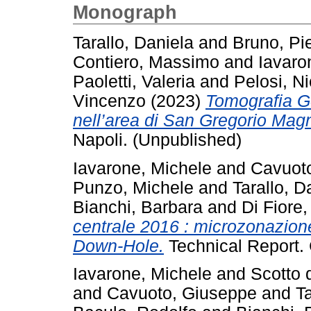
Monograph
Tarallo, Daniela
and
Bruno, Pi
Contiero, Massimo
and
Iavaro
Paoletti, Valeria
and
Pelosi, Ni
Vincenzo
(2023)
Tomografia Ge
nell’area di San Gregorio Mag
Napoli. (Unpublished)
Iavarone, Michele
and
Cavuot
Punzo, Michele
and
Tarallo, D
Bianchi, Barbara
and
Di Fiore
centrale 2016 : microzonazione
Down-Hole.
Technical Report.
Iavarone, Michele
and
Scotto 
and
Cavuoto, Giuseppe
and
Ta