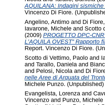
AQUILANA: Indagini sismiche 
Vincenzo Di Fiore. (Unpublish
Angelino, Antimo
and
Di Fiore
Iavarone, Michele
and
Scotto 
(2009)
PROGETTO DPC-CNR 
L’AQUILA OVEST” Rapporto fina
Report. Vincenzo Di Fiore. (U
Scotto di Vettimo, Paolo
and
I
and
Tarallo, Daniela
and
Bianc
and
Pelosi, Nicola
and
Di Fior
nelle Aree di Arquata del Tron
Michele Punzo. (Unpublished)
Evangelista, Lorenza
and
Cav
Vincenzo
and
Punzo, Michele