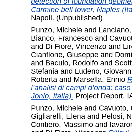
detection of foundation geometr
Carmine bell tower, Naples (Ita
Napoli. (Unpublished)
Punzo, Michele
and
Lanciano,
Bianco, Francesco
and
Cavuot
and
Di Fiore, Vincenzo
and
Lir
Cianflone, Giuseppe
and
Domi
and
Baculo, Rodolfo
and
Scott
Stefania
and
Ludeno, Giovann
Roberta
and
Marsella, Ennio
R
l’analisi di campi d’onda: cas
Jonio, Italia).
Project Report. 
Punzo, Michele
and
Cavuoto,
Gigliarelli, Elena
and
Pelosi, N
Contiero, Massimo
and
Iavaro