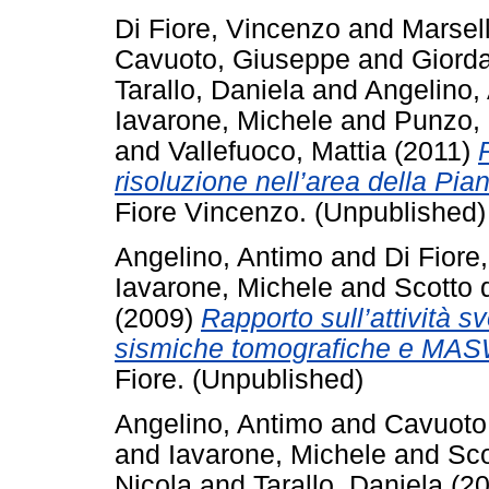
Di Fiore, Vincenzo
and
Marsel
Cavuoto, Giuseppe
and
Giord
Tarallo, Daniela
and
Angelino,
Iavarone, Michele
and
Punzo, 
and
Vallefuoco, Mattia
(2011)
risoluzione nell’area della Pian
Fiore Vincenzo. (Unpublished)
Angelino, Antimo
and
Di Fiore
Iavarone, Michele
and
Scotto 
(2009)
Rapporto sull’attività s
sismiche tomografiche e MAS
Fiore. (Unpublished)
Angelino, Antimo
and
Cavuoto
and
Iavarone, Michele
and
Sco
Nicola
and
Tarallo, Daniela
(2