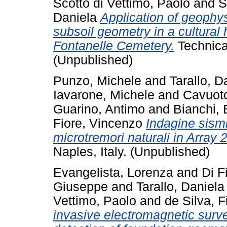
Scotto di Vettimo, Paolo
and
S
Daniela
Application of geophysi
subsoil geometry in a cultural h
Fontanelle Cemetery.
Technica
(Unpublished)
Punzo, Michele
and
Tarallo, D
Iavarone, Michele
and
Cavuot
Guarino, Antimo
and
Bianchi, 
Fiore, Vincenzo
Indagine sism
microtremori naturali in Array 
Naples, Italy. (Unpublished)
Evangelista, Lorenza
and
Di F
Giuseppe
and
Tarallo, Daniela
Vettimo, Paolo
and
de Silva, 
invasive electromagnetic surv