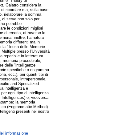
 come “Theory of
tt. Galatro considera la
 di ricordare ma, sulla base
ro, rielaborare la somma
 ci serve non solo per
 che potrebbe
re le condizioni migliori
e di crearlo, attraverso la
emoria, inoltre, ha natura
emoria differenti ma in
to la “Teoria delle Memorie
e Multiple presso l’Università
reperibile in letteratura
a, memoria procedurale,
e delle “intelligenze
morie specifiche o engramma
, ecc.), per quanti tipi di
erpersonale, intrapersonale,
pecific and Specialized
a intelligenza e
er ogni tipo di intelligenza
Intelligences) e, viceversa,
entrambe: la memoria
mmatico (Engrammatic Method)
elligenti presenti nel nostro
dell'informazione