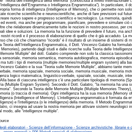
le “Teoria dell’Intelligenza della Memoria” (conosciuta a livello internazionale
Intelligenza dell’Engramma o Intelligenza Engrammatica”). In particolare, il do
pria forma di intelligenza (Intelligence of Memory), che ci permette non solo
ate ricerche scientifiche e neuroscientifiche, anche di fare previsioni sul futu
reare nuovo sapere e progresso scientifico e tecnologico. La memoria, quindi,
ni ed eventi, ma anche per programmare, pianificare, prevedere e simulare ciò
re che rielaborare dinamicamente tutte le nozioni in nostro possesso, per crea
ali idee e soluzioni. La memoria ha la funzione di prevedere il futuro, ma anch
nostri ricordi e il processo di elaborazione di quello che è già accaduto. La m
o che ciò che chiamiamo “ricordo” è il risultato di un insieme di sistemi di m
alla Teoria dell’Intelligenza Engrammatica, il Dott. Vincenzo Galatro ha formula
 Memories), partendo dagli studi e dalle ricerche sulla Teoria delle Intelligenz
 Memorie Multiple” del dott. Galatro comprende non solo la classica tassonomia 
a sensoriale, memoria semantica, memoria autobiografica, memoria episodic
ma tutti i tipi di memoria (multiple memories/multiple engram system) alla bas
 Vincenzo Galatro e la sua “Teoria sulle Memorie Multiple”, abbiamo tante me
rbale, memoria spaziale, memoria sociale, memoria musicale, memoria motoria
ligenza logico matematica, linguistico-verbale, spaziale, sociale, musicale, int
 Alla base di ciascuna intelligenza c’è una particolare tipologia di memoria (S
a (Multiple Engram System). Secondo il Dott. Galatro, "la memoria ha una su
moria". Secondo la Teoria delle Memorie Multiple (Multiple Memories Theory), p
moria (o traccia di memoria). Ogni intelligenza ha la sua memoria (Memory of 
lligenza (Intelligence of Memory). L'intelligenza engrammatica è formata da 
ntelligenze) e l'intelligenza (o le intelligenze) della memoria. Il Metodo Engra
atro, ci insegna ad usare la nostra memoria per attivare sistemi neurologici int
l modo, alle “intelligenze multiple”.
ource
gli elaboratori - Scienze dell’informazione - Scienze archivistiche, librarie e 
– opere generali > 006 Metodi speciali di elaborazione