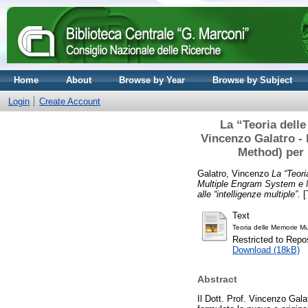
Home
About
Browse by Year
Browse by Subject
Login
Create Account
La “Teoria delle
Vincenzo Galatro -
Method) per 
Galatro, Vincenzo
La “Teori
Multiple Engram System e M
alle “intelligenze multiple”.
[
Text
Teoria delle Memorie Mu
Restricted to Repos
Download (18kB)
Abstract
Il Dott. Prof. Vincenzo Gala