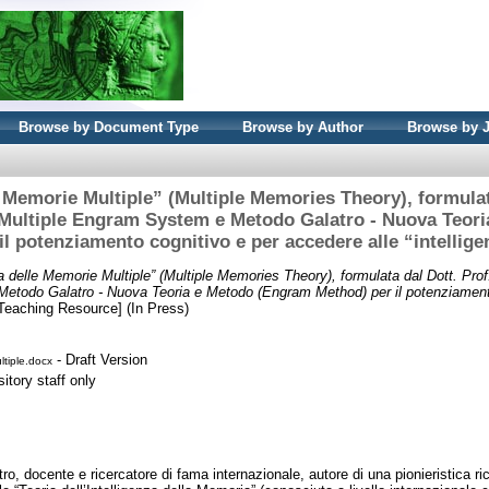
Browse by Document Type
Browse by Author
Browse by 
 Memorie Multiple” (Multiple Memories Theory), formulat
 Multiple Engram System e Metodo Galatro - Nuova Teor
il potenziamento cognitivo e per accedere alle “intellige
a delle Memorie Multiple” (Multiple Memories Theory), formulata dal Dott. Prof
etodo Galatro - Nuova Teoria e Metodo (Engram Method) per il potenziament
Teaching Resource] (In Press)
- Draft Version
ltiple.docx
itory staff only
tro, docente e ricercatore di fama internazionale, autore di una pionieristica ri