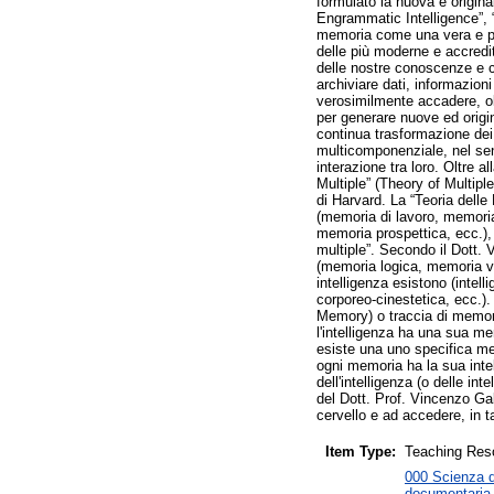
formulato la nuova e origina
Engrammatic Intelligence”, “
memoria come una vera e pro
delle più moderne e accredit
delle nostre conoscenze e c
archiviare dati, informazio
verosimilmente accadere, olt
per generare nuove ed origin
continua trasformazione dei 
multicomponenziale, nel sens
interazione tra loro. Oltre 
Multiple” (Theory of Multiple
di Harvard. La “Teoria delle
(memoria di lavoro, memori
memoria prospettica, ecc.), 
multiple”. Secondo il Dott.
(memoria logica, memoria ve
intelligenza esistono (intel
corporeo-cinestetica, ecc.).
Memory) o traccia di memori
l'intelligenza ha una sua me
esiste una uno specifica me
ogni memoria ha la sua inte
dell'intelligenza (o delle i
del Dott. Prof. Vincenzo Gal
cervello e ad accedere, in ta
Item Type:
Teaching Res
000 Scienza de
documentaria 