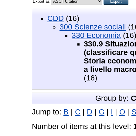
Export as
CDD
(16)
300 Scienze sociali
(1
330 Economia
(16
330.9 Situazio
(classificare 
Storia economi
a livello mac
(16)
Group by:
C
Jump to:
B
|
C
|
D
|
G
|
I
|
O
|
Number of items at this level: