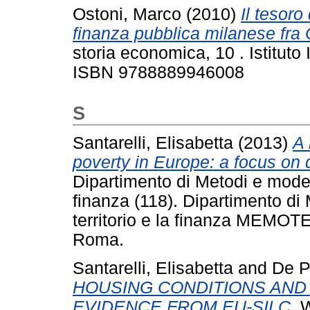
Ostoni, Marco
(2010)
Il tesoro
finanza pubblica milanese fra
storia economica, 10 . Istituto I
ISBN 9788889946008
S
Santarelli, Elisabetta
(2013)
A 
poverty in Europe: a focus on 
Dipartimento di Metodi e modelli
finanza (118). Dipartimento di 
territorio e la finanza MEMOT
Roma.
Santarelli, Elisabetta
and
De P
HOUSING CONDITIONS AND 
EVIDENCE FROM EU-SILC.
W