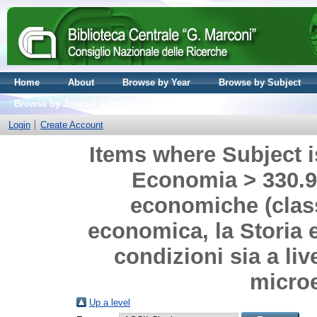
Home
About
Browse by Year
Browse by Subject
Browse by Journal volume
Login
Create Account
Items where Subject i
Economia > 330.9 
economiche (class
economica, la Storia e
condizioni sia a l
micro
Up a level