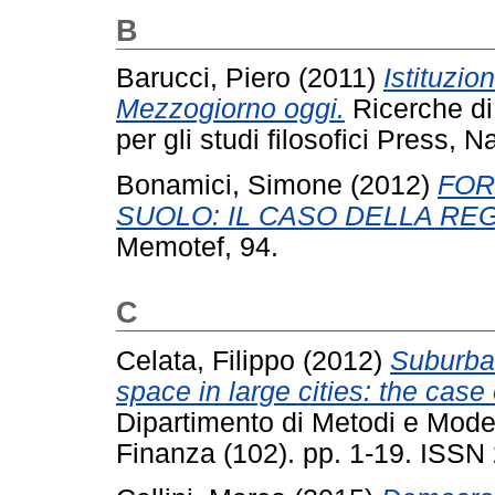
B
Barucci, Piero
(2011)
Istituzio
Mezzogiorno oggi.
Ricerche di 
per gli studi filosofici Press
Bonamici, Simone
(2012)
FOR
SUOLO: IL CASO DELLA REG
Memotef, 94.
C
Celata, Filippo
(2012)
Suburban
space in large cities: the cas
Dipartimento di Metodi e Modelli
Finanza (102). pp. 1-19. ISS