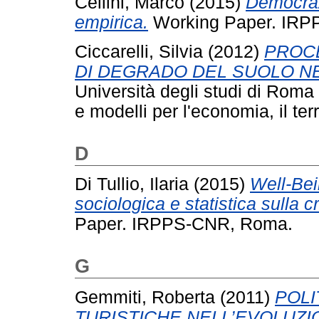
Cellini, Marco
(2015)
Democraz
empirica.
Working Paper. IRP
Ciccarelli, Silvia
(2012)
PROCE
DI DEGRADO DEL SUOLO NE
Università degli studi di Roma
e modelli per l'economia, il t
D
Di Tullio, Ilaria
(2015)
Well‐Bei
sociologica e statistica sulla cr
Paper. IRPPS-CNR, Roma.
G
Gemmiti, Roberta
(2011)
POLI
TURISTICHE NELL’EVOLUZI